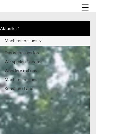
Aktuelles1
Mach mit bei uns
Das ist bei uns los
Wir spielen Theater
Wandere mit uns
Mach mit bei uns
Kunst am Land