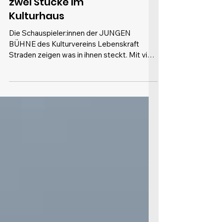
Junge Bühne präsentiert
zwei Stücke im
Kulturhaus
Die Schauspieler:innen der JUNGEN
BÜHNE des Kulturvereins Lebenskraft
Straden zeigen was in ihnen steckt. Mit viel
Mut und Spielfreude zeigen die
Theateraufführungen, dass der Vereinsname
nicht zufällig gewählt ist: Die Kinder und
Jugendlichen versprühten pure Lebenskraft
und wuchsen sichtbar über sich hinaus. Der
Kulturverein brachte unter Obfrau Sabine
Paul-Enzinger gleich zwei sehr
unterschiedliche, aber gleichermaßen
mitreißende Stücke auf die Bühne, und holt