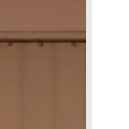
Natur für alle Menschen zugänglich machen
– achtsam, verbindend und inklusiv. Diese
Initiative ist ein wichtiger Impuls für unsere
Region. Als Verein möchten wir dafür einen
starken, verlässlichen Rahmen bieten und
zugleich eine Gemeinscha